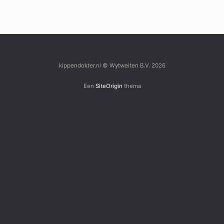
kippendokter.nl © Wytweiten B.V. 2026
Een
SiteOrigin
thema