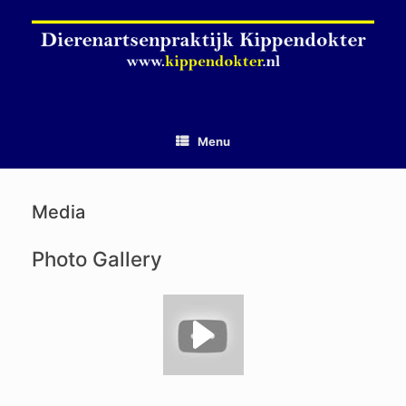
Ga
naar
de
inhoud
Menu
Media
Photo Gallery