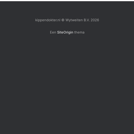
kippendokter.nl © Wytweiten B.V. 2026
Een
SiteOrigin
thema