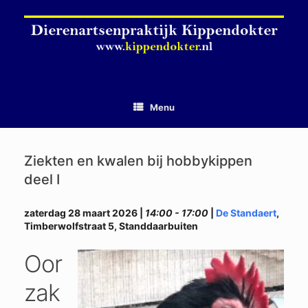
Ga
naar
de
inhoud
Menu
Ziekten en kwalen bij hobbykippen
deel I
zaterdag 28 maart 2026 |
14:00 - 17:00
|
De Standaert
,
Timberwolfstraat 5, Standdaarbuiten
Oor
zak