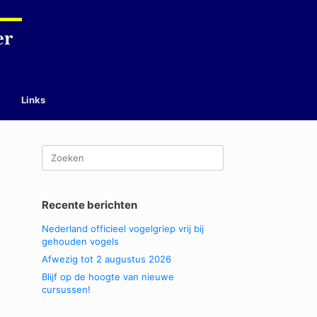
Links
Zoeken
naar:
Recente berichten
Nederland officieel vogelgriep vrij bij
gehouden vogels
Afwezig tot 2 augustus 2026
Blijf op de hoogte van nieuwe
cursussen!