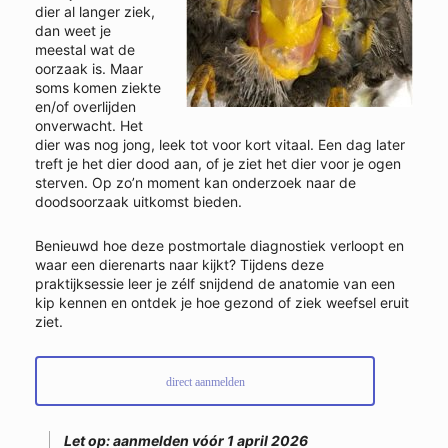
dier al langer ziek,
dan weet je
meestal wat de
oorzaak is. Maar
soms komen ziekte
en/of overlijden
onverwacht. Het
dier was nog jong, leek tot voor kort vitaal. Een dag later
treft je het dier dood aan, of je ziet het dier voor je ogen
sterven. Op zo’n moment kan onderzoek naar de
doodsoorzaak uitkomst bieden.
Benieuwd hoe deze postmortale diagnostiek verloopt en
waar een dierenarts naar kijkt? Tijdens deze
praktijksessie leer je zélf snijdend de anatomie van een
kip kennen en ontdek je hoe gezond of ziek weefsel eruit
ziet.
direct aanmelden
Let op: aanmelden vóór 1 april 2026